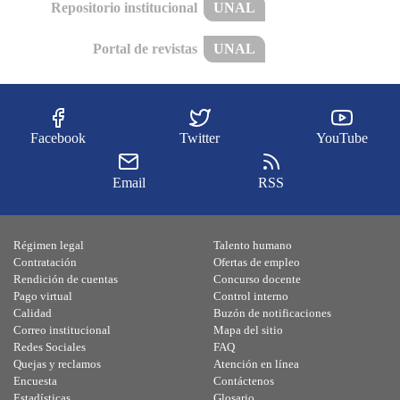
Repositorio institucional
UNAL
Portal de revistas
UNAL
Facebook
Twitter
YouTube
Email
RSS
Régimen legal
Talento humano
Contratación
Ofertas de empleo
Rendición de cuentas
Concurso docente
Pago virtual
Control interno
Calidad
Buzón de notificaciones
Correo institucional
Mapa del sitio
Redes Sociales
FAQ
Quejas y reclamos
Atención en línea
Encuesta
Contáctenos
Estadísticas
Glosario