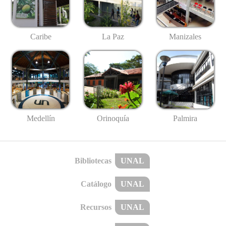
Caribe
La Paz
Manizales
Medellín
Palmira
Orinoquía
Bibliotecas
UNAL
Catálogo
UNAL
Recursos
UNAL