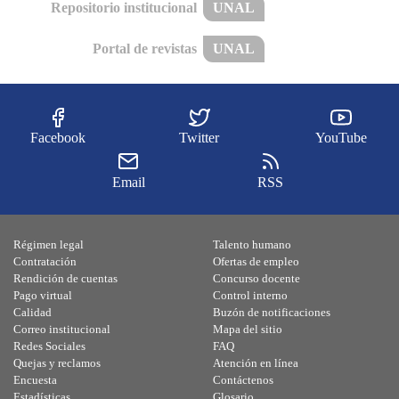
Repositorio institucional
UNAL
Portal de revistas
UNAL
Facebook
Twitter
YouTube
Email
RSS
Régimen legal
Talento humano
Contratación
Ofertas de empleo
Rendición de cuentas
Concurso docente
Pago virtual
Control interno
Calidad
Buzón de notificaciones
Correo institucional
Mapa del sitio
Redes Sociales
FAQ
Quejas y reclamos
Atención en línea
Encuesta
Contáctenos
Estadísticas
Glosario