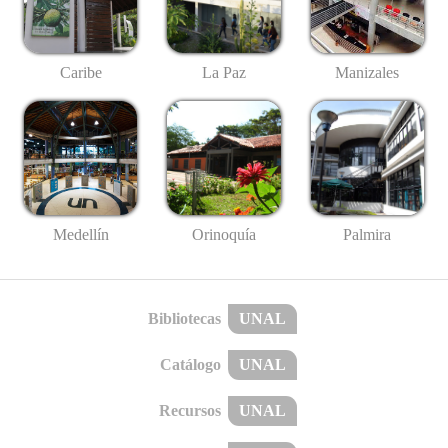
Caribe
La Paz
Manizales
Medellín
Palmira
Orinoquía
Bibliotecas
UNAL
Catálogo
UNAL
Recursos
UNAL