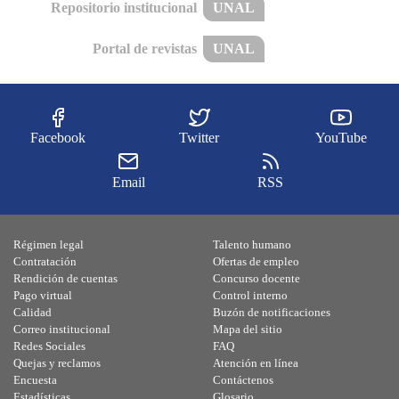
Repositorio institucional
UNAL
Portal de revistas
UNAL
Facebook
Twitter
YouTube
Email
RSS
Régimen legal
Talento humano
Contratación
Ofertas de empleo
Rendición de cuentas
Concurso docente
Pago virtual
Control interno
Calidad
Buzón de notificaciones
Correo institucional
Mapa del sitio
Redes Sociales
FAQ
Quejas y reclamos
Atención en línea
Encuesta
Contáctenos
Estadísticas
Glosario