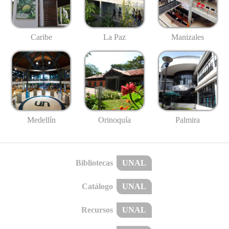
Caribe
La Paz
Manizales
Medellín
Palmira
Orinoquía
Bibliotecas
UNAL
Catálogo
UNAL
Recursos
UNAL