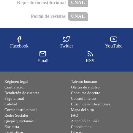
Repositorio institucional
UNAL
Portal de revistas
UNAL
Facebook
Twitter
YouTube
Email
RSS
Régimen legal
Talento humano
Contratación
Ofertas de empleo
Rendición de cuentas
Concurso docente
Pago virtual
Control interno
Calidad
Buzón de notificaciones
Correo institucional
Mapa del sitio
Redes Sociales
FAQ
Quejas y reclamos
Atención en línea
Encuesta
Contáctenos
Estadísticas
Glosario