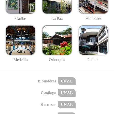
Caribe
La Paz
Manizales
Medellín
Palmira
Orinoquía
Bibliotecas
UNAL
Catálogo
UNAL
Recursos
UNAL