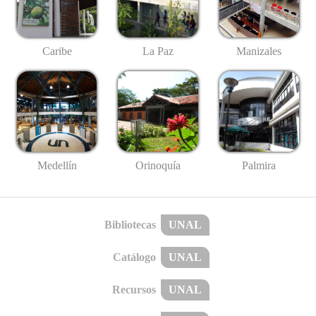
Caribe
La Paz
Manizales
Medellín
Palmira
Orinoquía
Bibliotecas
UNAL
Catálogo
UNAL
Recursos
UNAL