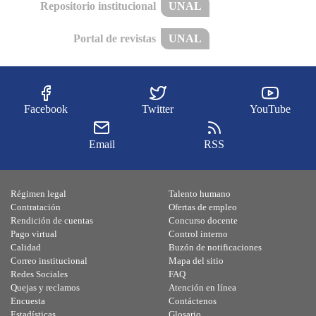
Repositorio institucional
UNAL
Portal de revistas
UNAL
Facebook
Twitter
YouTube
Email
RSS
Régimen legal
Talento humano
Contratación
Ofertas de empleo
Rendición de cuentas
Concurso docente
Pago virtual
Control interno
Calidad
Buzón de notificaciones
Correo institucional
Mapa del sitio
Redes Sociales
FAQ
Quejas y reclamos
Atención en línea
Encuesta
Contáctenos
Estadísticas
Glosario