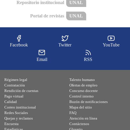
Repositorio institucional
UNAL
Portal de revistas
UNAL
Facebook
Twitter
YouTube
Email
RSS
Régimen legal
Talento humano
Contratación
Ofertas de empleo
Rendición de cuentas
Concurso docente
Pago virtual
Control interno
Calidad
Buzón de notificaciones
Correo institucional
Mapa del sitio
Redes Sociales
FAQ
Quejas y reclamos
Atención en línea
Encuesta
Contáctenos
Estadísticas
Glosario