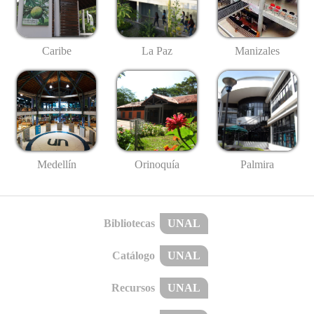
Caribe
La Paz
Manizales
Medellín
Palmira
Orinoquía
Bibliotecas
UNAL
Catálogo
UNAL
Recursos
UNAL