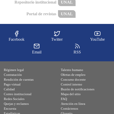
Repositorio institucional
UNAL
Portal de revistas
UNAL
Facebook
Twitter
YouTube
Email
RSS
Régimen legal
Talento humano
Contratación
Ofertas de empleo
Rendición de cuentas
Concurso docente
Pago virtual
Control interno
Calidad
Buzón de notificaciones
Correo institucional
Mapa del sitio
Redes Sociales
FAQ
Quejas y reclamos
Atención en línea
Encuesta
Contáctenos
Estadísticas
Glosario