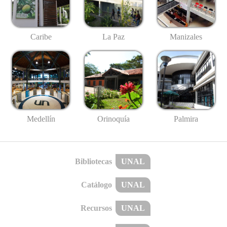
Caribe
La Paz
Manizales
Medellín
Palmira
Orinoquía
Bibliotecas
UNAL
Catálogo
UNAL
Recursos
UNAL