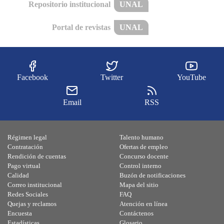
Repositorio institucional
UNAL
Portal de revistas
UNAL
Facebook
Twitter
YouTube
Email
RSS
Régimen legal
Talento humano
Contratación
Ofertas de empleo
Rendición de cuentas
Concurso docente
Pago virtual
Control interno
Calidad
Buzón de notificaciones
Correo institucional
Mapa del sitio
Redes Sociales
FAQ
Quejas y reclamos
Atención en línea
Encuesta
Contáctenos
Estadísticas
Glosario