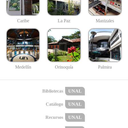
Caribe
La Paz
Manizales
Medellín
Palmira
Orinoquía
Bibliotecas
UNAL
Catálogo
UNAL
Recursos
UNAL