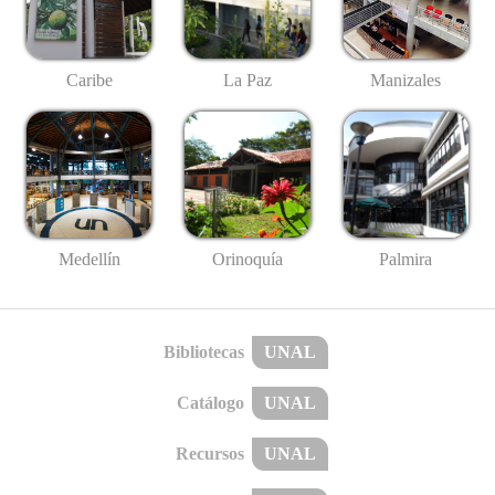
Caribe
La Paz
Manizales
Medellín
Palmira
Orinoquía
Bibliotecas
UNAL
Catálogo
UNAL
Recursos
UNAL