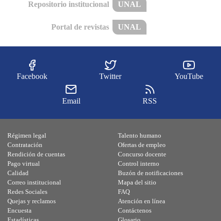
Repositorio institucional
UNAL
Portal de revistas
UNAL
Facebook
Twitter
YouTube
Email
RSS
Régimen legal
Talento humano
Contratación
Ofertas de empleo
Rendición de cuentas
Concurso docente
Pago virtual
Control interno
Calidad
Buzón de notificaciones
Correo institucional
Mapa del sitio
Redes Sociales
FAQ
Quejas y reclamos
Atención en línea
Encuesta
Contáctenos
Estadísticas
Glosario