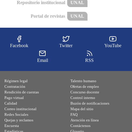
Repositorio institucional
UNAL
Portal de revistas
UNAL
Facebook
Twitter
YouTube
Email
RSS
Régimen legal
Talento humano
Contratación
Ofertas de empleo
Rendición de cuentas
Concurso docente
Pago virtual
Control interno
Calidad
Buzón de notificaciones
Correo institucional
Mapa del sitio
Redes Sociales
FAQ
Quejas y reclamos
Atención en línea
Encuesta
Contáctenos
Estadísticas
Glosario