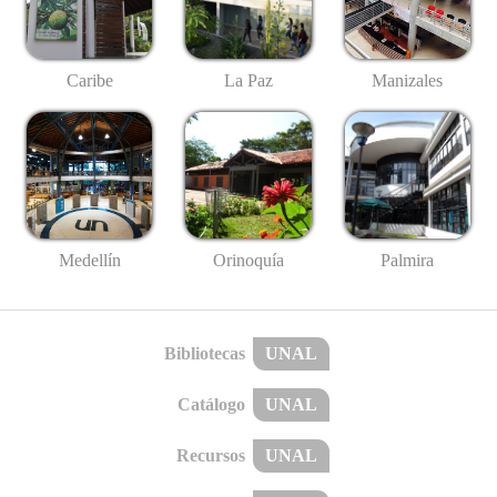
Caribe
La Paz
Manizales
Medellín
Palmira
Orinoquía
Bibliotecas
UNAL
Catálogo
UNAL
Recursos
UNAL