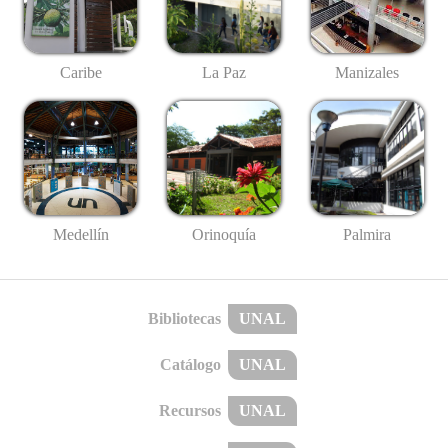
Caribe
La Paz
Manizales
Medellín
Palmira
Orinoquía
Bibliotecas
UNAL
Catálogo
UNAL
Recursos
UNAL