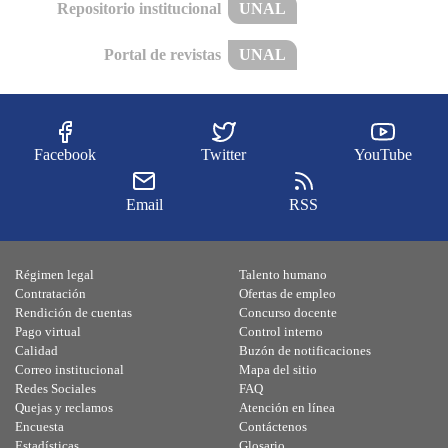
Repositorio institucional
UNAL
Portal de revistas
UNAL
Facebook
Twitter
YouTube
Email
RSS
Régimen legal
Talento humano
Contratación
Ofertas de empleo
Rendición de cuentas
Concurso docente
Pago virtual
Control interno
Calidad
Buzón de notificaciones
Correo institucional
Mapa del sitio
Redes Sociales
FAQ
Quejas y reclamos
Atención en línea
Encuesta
Contáctenos
Estadísticas
Glosario