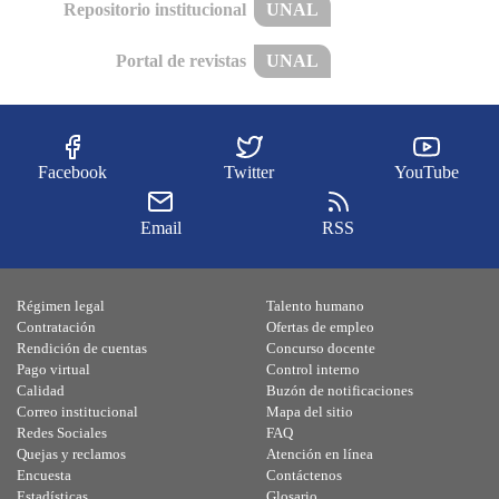
Repositorio institucional
UNAL
Portal de revistas
UNAL
Facebook
Twitter
YouTube
Email
RSS
Régimen legal
Talento humano
Contratación
Ofertas de empleo
Rendición de cuentas
Concurso docente
Pago virtual
Control interno
Calidad
Buzón de notificaciones
Correo institucional
Mapa del sitio
Redes Sociales
FAQ
Quejas y reclamos
Atención en línea
Encuesta
Contáctenos
Estadísticas
Glosario