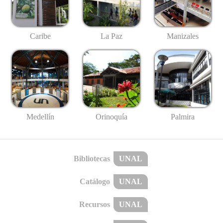
Caribe
La Paz
Manizales
Medellín
Palmira
Orinoquía
Bibliotecas
UNAL
Catálogo
UNAL
Recursos
UNAL