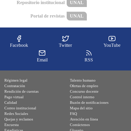
Repositorio institucional
UNAL
Portal de revistas
UNAL
Facebook
Twitter
YouTube
Email
RSS
Régimen legal
Talento humano
Contratación
Ofertas de empleo
Rendición de cuentas
Concurso docente
Pago virtual
Control interno
Calidad
Buzón de notificaciones
Correo institucional
Mapa del sitio
Redes Sociales
FAQ
Quejas y reclamos
Atención en línea
Encuesta
Contáctenos
Estadísticas
Glosario