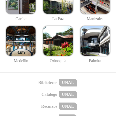
Caribe
La Paz
Manizales
Medellín
Palmira
Orinoquía
Bibliotecas
UNAL
Catálogo
UNAL
Recursos
UNAL