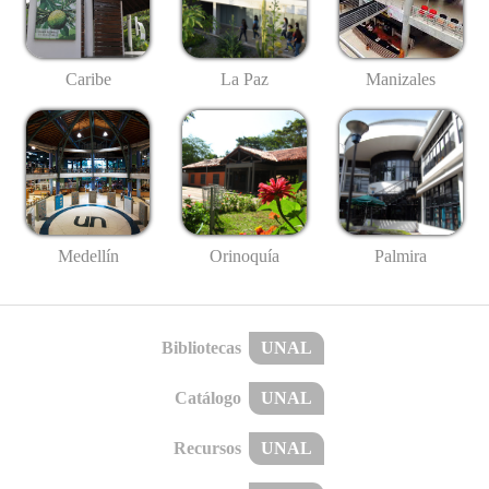
Caribe
La Paz
Manizales
Medellín
Palmira
Orinoquía
Bibliotecas
UNAL
Catálogo
UNAL
Recursos
UNAL