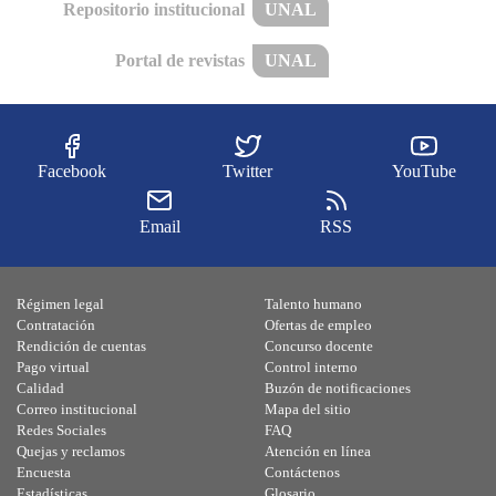
Repositorio institucional
UNAL
Portal de revistas
UNAL
Facebook
Twitter
YouTube
Email
RSS
Régimen legal
Talento humano
Contratación
Ofertas de empleo
Rendición de cuentas
Concurso docente
Pago virtual
Control interno
Calidad
Buzón de notificaciones
Correo institucional
Mapa del sitio
Redes Sociales
FAQ
Quejas y reclamos
Atención en línea
Encuesta
Contáctenos
Estadísticas
Glosario