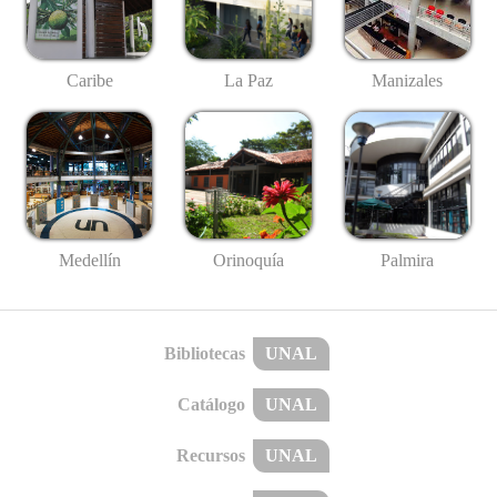
Caribe
La Paz
Manizales
Medellín
Palmira
Orinoquía
Bibliotecas
UNAL
Catálogo
UNAL
Recursos
UNAL