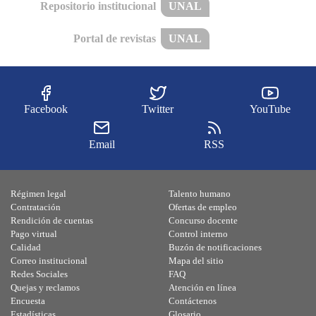
Repositorio institucional
UNAL
Portal de revistas
UNAL
Facebook
Twitter
YouTube
Email
RSS
Régimen legal
Talento humano
Contratación
Ofertas de empleo
Rendición de cuentas
Concurso docente
Pago virtual
Control interno
Calidad
Buzón de notificaciones
Correo institucional
Mapa del sitio
Redes Sociales
FAQ
Quejas y reclamos
Atención en línea
Encuesta
Contáctenos
Estadísticas
Glosario