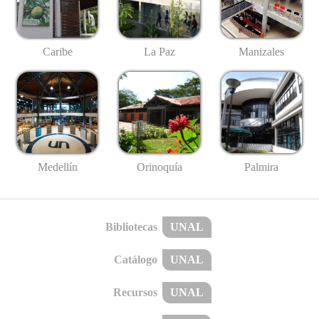
Caribe
La Paz
Manizales
Medellín
Palmira
Orinoquía
Bibliotecas
UNAL
Catálogo
UNAL
Recursos
UNAL