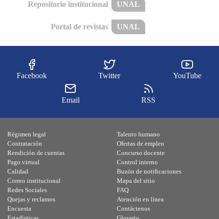
Repositorio institucional
UNAL
Portal de revistas
UNAL
Facebook
Twitter
YouTube
Email
RSS
Régimen legal
Talento humano
Contratación
Ofertas de empleo
Rendición de cuentas
Concurso docente
Pago virtual
Control interno
Calidad
Buzón de notificaciones
Correo institucional
Mapa del sitio
Redes Sociales
FAQ
Quejas y reclamos
Atención en línea
Encuesta
Contáctenos
Estadísticas
Glosario