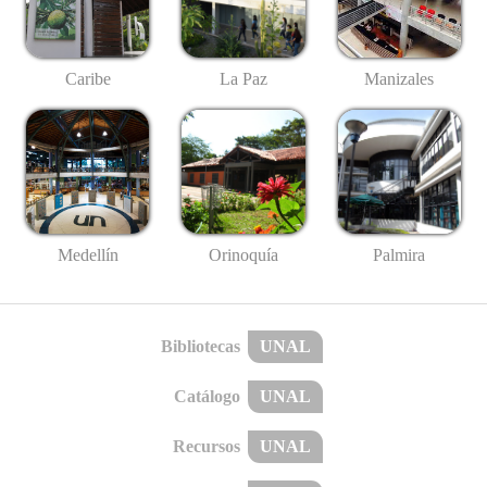
Caribe
La Paz
Manizales
Medellín
Palmira
Orinoquía
Bibliotecas
UNAL
Catálogo
UNAL
Recursos
UNAL