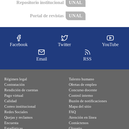
Repositorio institucional
UNAL
Portal de revistas
UNAL
Facebook
Twitter
YouTube
Email
RSS
Régimen legal
Talento humano
Contratación
Ofertas de empleo
Rendición de cuentas
Concurso docente
Pago virtual
Control interno
Calidad
Buzón de notificaciones
Correo institucional
Mapa del sitio
Redes Sociales
FAQ
Quejas y reclamos
Atención en línea
Encuesta
Contáctenos
Estadísticas
Glosario