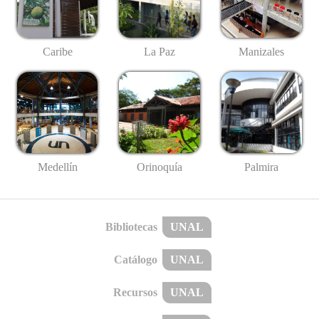
Caribe
La Paz
Manizales
Medellín
Palmira
Orinoquía
Bibliotecas
UNAL
Catálogo
UNAL
Recursos
UNAL