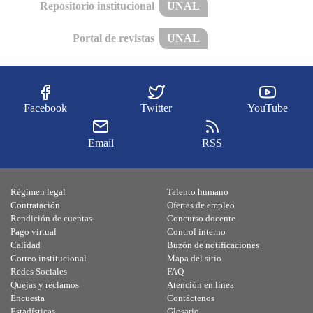
Repositorio institucional
UNAL
Portal de revistas
UNAL
Facebook
Twitter
YouTube
Email
RSS
Régimen legal
Talento humano
Contratación
Ofertas de empleo
Rendición de cuentas
Concurso docente
Pago virtual
Control interno
Calidad
Buzón de notificaciones
Correo institucional
Mapa del sitio
Redes Sociales
FAQ
Quejas y reclamos
Atención en línea
Encuesta
Contáctenos
Estadísticas
Glosario