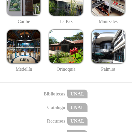
Caribe
La Paz
Manizales
Medellín
Palmira
Orinoquía
Bibliotecas
UNAL
Catálogo
UNAL
Recursos
UNAL