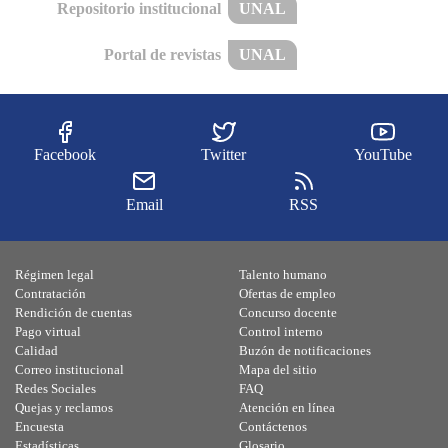
Repositorio institucional
UNAL
Portal de revistas
UNAL
Facebook
Twitter
YouTube
Email
RSS
Régimen legal
Talento humano
Contratación
Ofertas de empleo
Rendición de cuentas
Concurso docente
Pago virtual
Control interno
Calidad
Buzón de notificaciones
Correo institucional
Mapa del sitio
Redes Sociales
FAQ
Quejas y reclamos
Atención en línea
Encuesta
Contáctenos
Estadísticas
Glosario