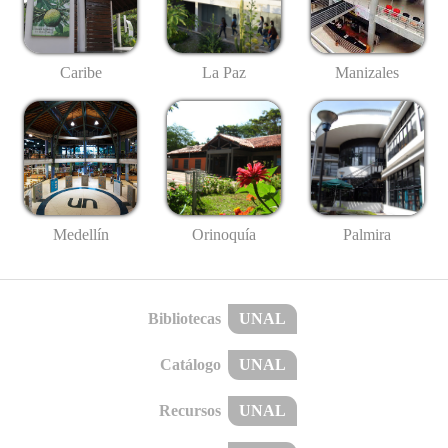
Caribe
La Paz
Manizales
Medellín
Palmira
Orinoquía
Bibliotecas
UNAL
Catálogo
UNAL
Recursos
UNAL