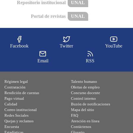
Repositorio institucional
UNAL
Portal de revistas
UNAL
Facebook
Twitter
YouTube
Email
RSS
Régimen legal
Talento humano
Contratación
Ofertas de empleo
Rendición de cuentas
Concurso docente
Pago virtual
Control interno
Calidad
Buzón de notificaciones
Correo institucional
Mapa del sitio
Redes Sociales
FAQ
Quejas y reclamos
Atención en línea
Encuesta
Contáctenos
Estadísticas
Glosario