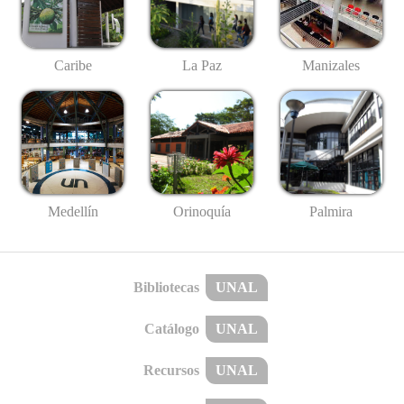
Caribe
La Paz
Manizales
Medellín
Palmira
Orinoquía
Bibliotecas
UNAL
Catálogo
UNAL
Recursos
UNAL