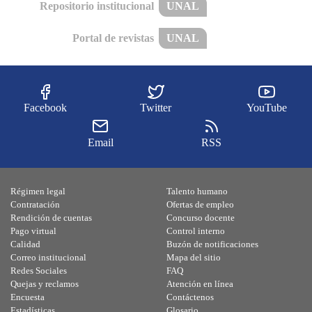
Repositorio institucional
UNAL
Portal de revistas
UNAL
Facebook
Twitter
YouTube
Email
RSS
Régimen legal
Talento humano
Contratación
Ofertas de empleo
Rendición de cuentas
Concurso docente
Pago virtual
Control interno
Calidad
Buzón de notificaciones
Correo institucional
Mapa del sitio
Redes Sociales
FAQ
Quejas y reclamos
Atención en línea
Encuesta
Contáctenos
Estadísticas
Glosario