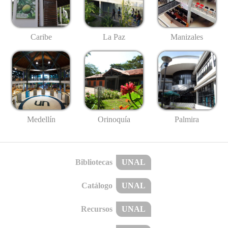
Caribe
La Paz
Manizales
Medellín
Palmira
Orinoquía
Bibliotecas
UNAL
Catálogo
UNAL
Recursos
UNAL