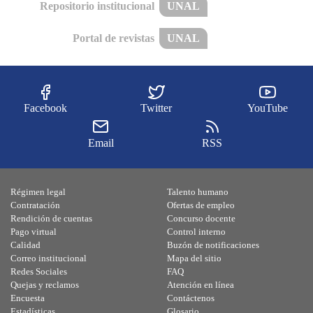
Repositorio institucional
UNAL
Portal de revistas
UNAL
Facebook
Twitter
YouTube
Email
RSS
Régimen legal
Talento humano
Contratación
Ofertas de empleo
Rendición de cuentas
Concurso docente
Pago virtual
Control interno
Calidad
Buzón de notificaciones
Correo institucional
Mapa del sitio
Redes Sociales
FAQ
Quejas y reclamos
Atención en línea
Encuesta
Contáctenos
Estadísticas
Glosario