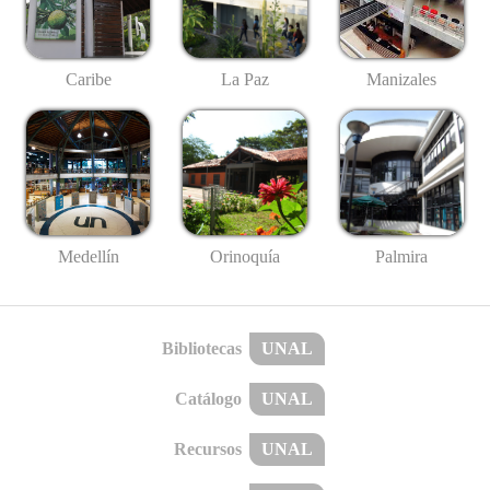
Caribe
La Paz
Manizales
Medellín
Palmira
Orinoquía
Bibliotecas
UNAL
Catálogo
UNAL
Recursos
UNAL