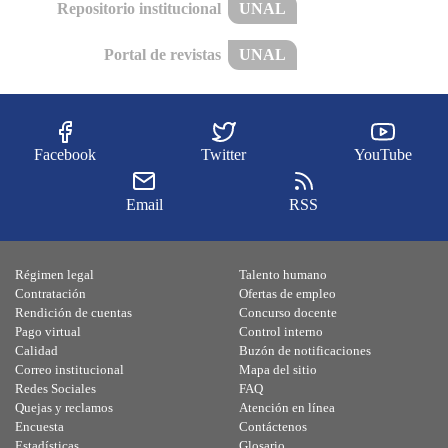
Repositorio institucional
UNAL
Portal de revistas
UNAL
Facebook
Twitter
YouTube
Email
RSS
Régimen legal
Talento humano
Contratación
Ofertas de empleo
Rendición de cuentas
Concurso docente
Pago virtual
Control interno
Calidad
Buzón de notificaciones
Correo institucional
Mapa del sitio
Redes Sociales
FAQ
Quejas y reclamos
Atención en línea
Encuesta
Contáctenos
Estadísticas
Glosario