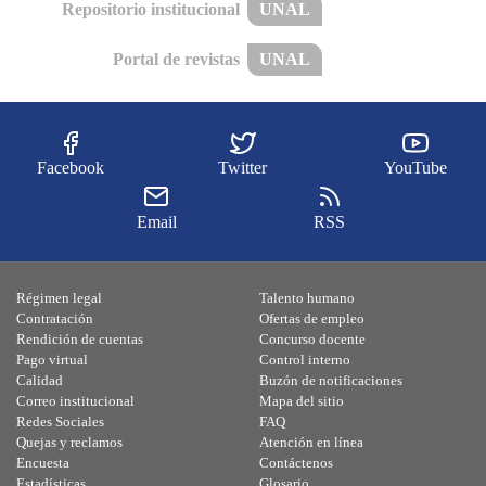
Repositorio institucional
UNAL
Portal de revistas
UNAL
Facebook
Twitter
YouTube
Email
RSS
Régimen legal
Talento humano
Contratación
Ofertas de empleo
Rendición de cuentas
Concurso docente
Pago virtual
Control interno
Calidad
Buzón de notificaciones
Correo institucional
Mapa del sitio
Redes Sociales
FAQ
Quejas y reclamos
Atención en línea
Encuesta
Contáctenos
Estadísticas
Glosario