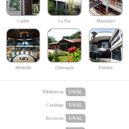
Caribe
La Paz
Manizales
Medellín
Palmira
Orinoquía
Bibliotecas
UNAL
Catálogo
UNAL
Recursos
UNAL