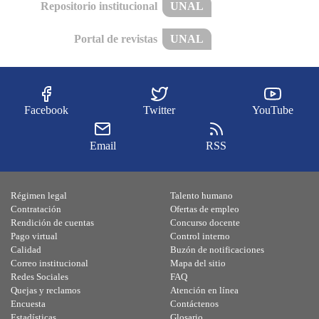
Repositorio institucional
UNAL
Portal de revistas
UNAL
Facebook
Twitter
YouTube
Email
RSS
Régimen legal
Talento humano
Contratación
Ofertas de empleo
Rendición de cuentas
Concurso docente
Pago virtual
Control interno
Calidad
Buzón de notificaciones
Correo institucional
Mapa del sitio
Redes Sociales
FAQ
Quejas y reclamos
Atención en línea
Encuesta
Contáctenos
Estadísticas
Glosario