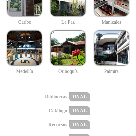
Caribe
La Paz
Manizales
Medellín
Palmira
Orinoquía
Bibliotecas
UNAL
Catálogo
UNAL
Recursos
UNAL