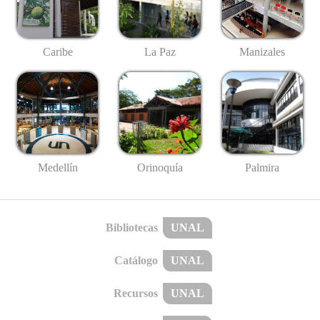
Caribe
La Paz
Manizales
Medellín
Palmira
Orinoquía
Bibliotecas
UNAL
Catálogo
UNAL
Recursos
UNAL