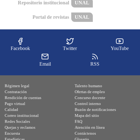
Repositorio institucional
UNAL
Portal de revistas
UNAL
Facebook
Twitter
YouTube
Email
RSS
Régimen legal
Talento humano
Contratación
Ofertas de empleo
Rendición de cuentas
Concurso docente
Pago virtual
Control interno
Calidad
Buzón de notificaciones
Correo institucional
Mapa del sitio
Redes Sociales
FAQ
Quejas y reclamos
Atención en línea
Encuesta
Contáctenos
Estadísticas
Glosario