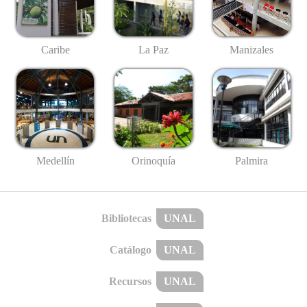
Caribe
La Paz
Manizales
Medellín
Palmira
Orinoquía
Bibliotecas
UNAL
Catálogo
UNAL
Recursos
UNAL