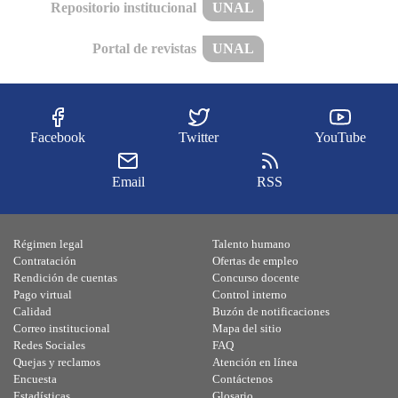
Repositorio institucional
UNAL
Portal de revistas
UNAL
Facebook
Twitter
YouTube
Email
RSS
Régimen legal
Talento humano
Contratación
Ofertas de empleo
Rendición de cuentas
Concurso docente
Pago virtual
Control interno
Calidad
Buzón de notificaciones
Correo institucional
Mapa del sitio
Redes Sociales
FAQ
Quejas y reclamos
Atención en línea
Encuesta
Contáctenos
Estadísticas
Glosario