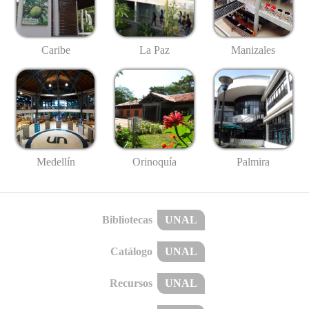
Caribe
La Paz
Manizales
Medellín
Palmira
Orinoquía
Bibliotecas
UNAL
Catálogo
UNAL
Recursos
UNAL