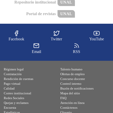
Repositorio institucional
UNAL
Portal de revistas
UNAL
Facebook
Twitter
YouTube
Email
RSS
Régimen legal
Talento humano
Contratación
Ofertas de empleo
Rendición de cuentas
Concurso docente
Pago virtual
Control interno
Calidad
Buzón de notificaciones
Correo institucional
Mapa del sitio
Redes Sociales
FAQ
Quejas y reclamos
Atención en línea
Encuesta
Contáctenos
Estadísticas
Glosario