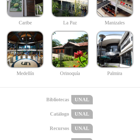
Caribe
La Paz
Manizales
Medellín
Palmira
Orinoquía
Bibliotecas
UNAL
Catálogo
UNAL
Recursos
UNAL