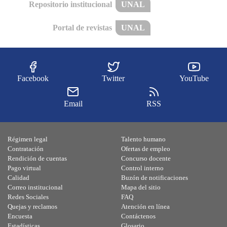
Repositorio institucional
UNAL
Portal de revistas
UNAL
Facebook
Twitter
YouTube
Email
RSS
Régimen legal
Talento humano
Contratación
Ofertas de empleo
Rendición de cuentas
Concurso docente
Pago virtual
Control interno
Calidad
Buzón de notificaciones
Correo institucional
Mapa del sitio
Redes Sociales
FAQ
Quejas y reclamos
Atención en línea
Encuesta
Contáctenos
Estadísticas
Glosario