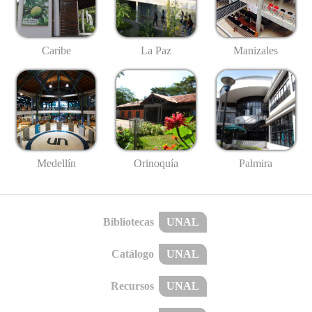
Caribe
La Paz
Manizales
Medellín
Palmira
Orinoquía
Bibliotecas
UNAL
Catálogo
UNAL
Recursos
UNAL