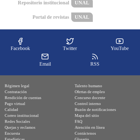
Repositorio institucional
UNAL
Portal de revistas
UNAL
Facebook
Twitter
YouTube
Email
RSS
Régimen legal
Talento humano
Contratación
Ofertas de empleo
Rendición de cuentas
Concurso docente
Pago virtual
Control interno
Calidad
Buzón de notificaciones
Correo institucional
Mapa del sitio
Redes Sociales
FAQ
Quejas y reclamos
Atención en línea
Encuesta
Contáctenos
Estadísticas
Glosario