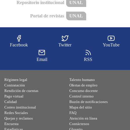
Repositorio institucional
UNAL
Portal de revistas
UNAL
Facebook
Twitter
YouTube
Email
RSS
Régimen legal
Talento humano
Contratación
Ofertas de empleo
Rendición de cuentas
Concurso docente
Pago virtual
Control interno
Calidad
Buzón de notificaciones
Correo institucional
Mapa del sitio
Redes Sociales
FAQ
Quejas y reclamos
Atención en línea
Encuesta
Contáctenos
Estadísticas
Glosario