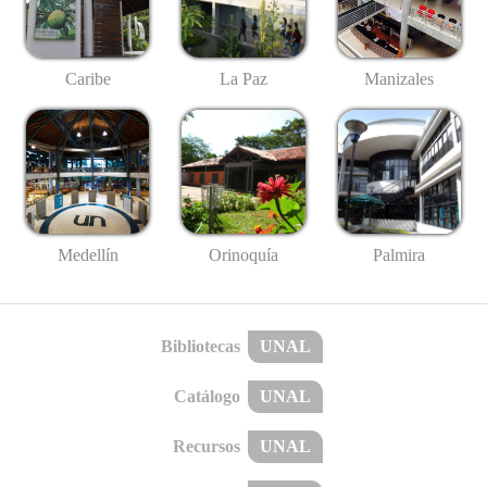
Caribe
La Paz
Manizales
Medellín
Palmira
Orinoquía
Bibliotecas
UNAL
Catálogo
UNAL
Recursos
UNAL