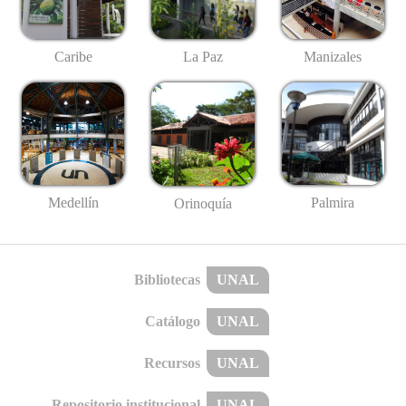
Caribe
La Paz
Manizales
Medellín
Palmira
Orinoquía
Bibliotecas
UNAL
Catálogo
UNAL
Recursos
UNAL
Repositorio institucional
UNAL