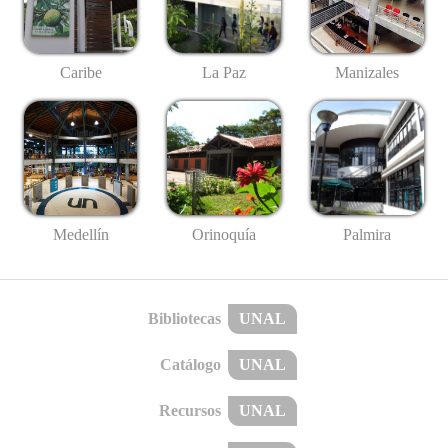
Caribe
La Paz
Manizales
Medellín
Palmira
Orinoquía
Bibliotecas
UNAL
Catálogo
UNAL
Recursos
UNAL