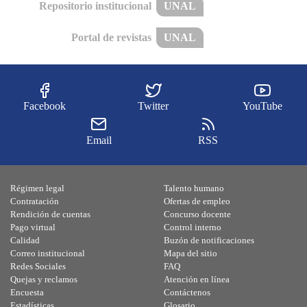
Repositorio institucional
UNAL
Portal de revistas
UNAL
Facebook
Twitter
YouTube
Email
RSS
Régimen legal
Talento humano
Contratación
Ofertas de empleo
Rendición de cuentas
Concurso docente
Pago virtual
Control interno
Calidad
Buzón de notificaciones
Correo institucional
Mapa del sitio
Redes Sociales
FAQ
Quejas y reclamos
Atención en línea
Encuesta
Contáctenos
Estadísticas
Glosario