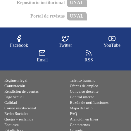
Repositorio institucional
UNAL
Portal de revistas
UNAL
Facebook
Twitter
YouTube
Email
RSS
Régimen legal
Talento humano
Contratación
Ofertas de empleo
Rendición de cuentas
Concurso docente
Pago virtual
Control interno
Calidad
Buzón de notificaciones
Correo institucional
Mapa del sitio
Redes Sociales
FAQ
Quejas y reclamos
Atención en línea
Encuesta
Contáctenos
Estadísticas
Glosario