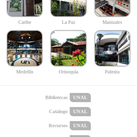
Caribe
La Paz
Manizales
Medellín
Palmira
Orinoquía
Bibliotecas
UNAL
Catálogo
UNAL
Recursos
UNAL