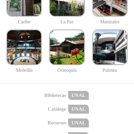
Caribe
La Paz
Manizales
Medellín
Palmira
Orinoquía
Bibliotecas
UNAL
Catálogo
UNAL
Recursos
UNAL