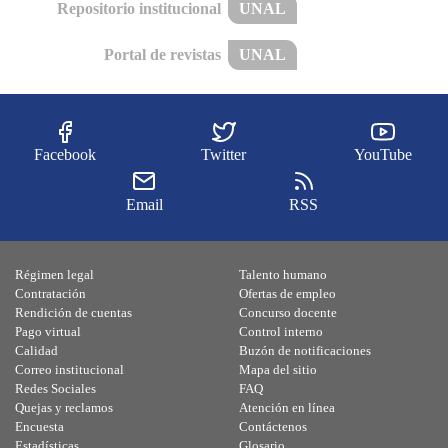
Repositorio institucional
UNAL
Portal de revistas
UNAL
Facebook
Twitter
YouTube
Email
RSS
Régimen legal
Talento humano
Contratación
Ofertas de empleo
Rendición de cuentas
Concurso docente
Pago virtual
Control interno
Calidad
Buzón de notificaciones
Correo institucional
Mapa del sitio
Redes Sociales
FAQ
Quejas y reclamos
Atención en línea
Encuesta
Contáctenos
Estadísticas
Glosario