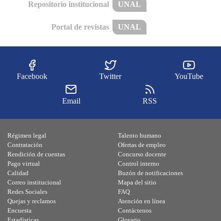
Repositorio institucional
UNAL
Portal de revistas
UNAL
Facebook
Twitter
YouTube
Email
RSS
Régimen legal
Talento humano
Contratación
Ofertas de empleo
Rendición de cuentas
Concurso docente
Pago virtual
Control interno
Calidad
Buzón de notificaciones
Correo institucional
Mapa del sitio
Redes Sociales
FAQ
Quejas y reclamos
Atención en línea
Encuesta
Contáctenos
Estadísticas
Glosario