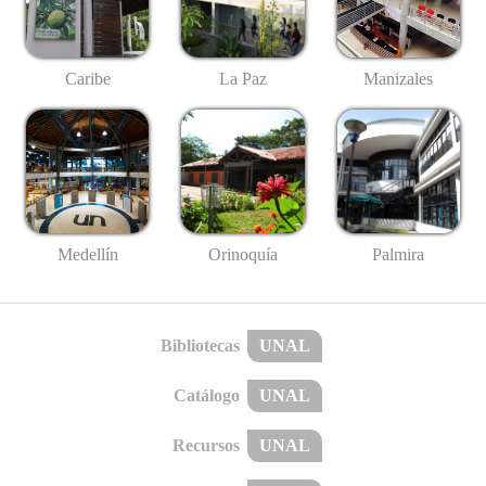
Caribe
La Paz
Manizales
Medellín
Palmira
Orinoquía
Bibliotecas
UNAL
Catálogo
UNAL
Recursos
UNAL