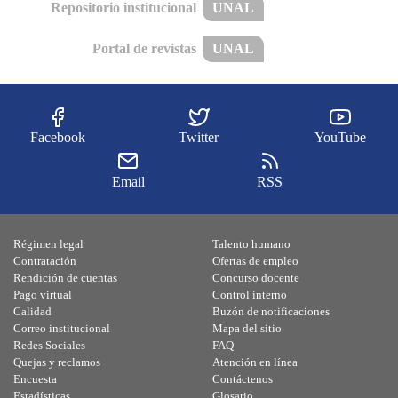
Repositorio institucional
UNAL
Portal de revistas
UNAL
Facebook
Twitter
YouTube
Email
RSS
Régimen legal
Talento humano
Contratación
Ofertas de empleo
Rendición de cuentas
Concurso docente
Pago virtual
Control interno
Calidad
Buzón de notificaciones
Correo institucional
Mapa del sitio
Redes Sociales
FAQ
Quejas y reclamos
Atención en línea
Encuesta
Contáctenos
Estadísticas
Glosario