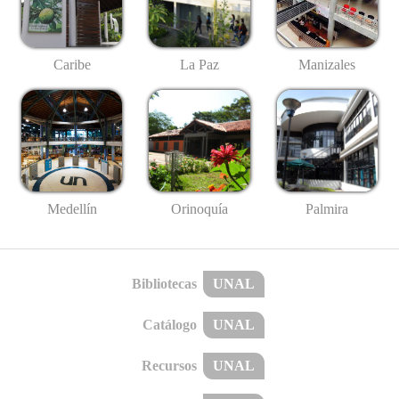
Caribe
La Paz
Manizales
Medellín
Palmira
Orinoquía
Bibliotecas
UNAL
Catálogo
UNAL
Recursos
UNAL