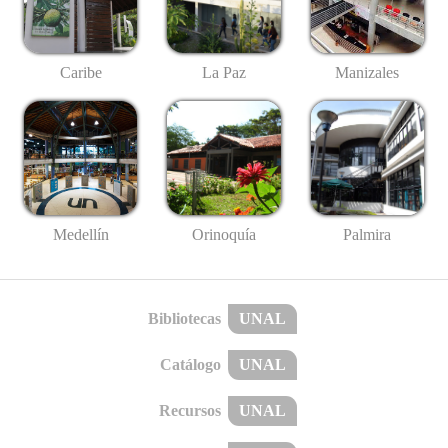
Caribe
La Paz
Manizales
Medellín
Palmira
Orinoquía
Bibliotecas
UNAL
Catálogo
UNAL
Recursos
UNAL