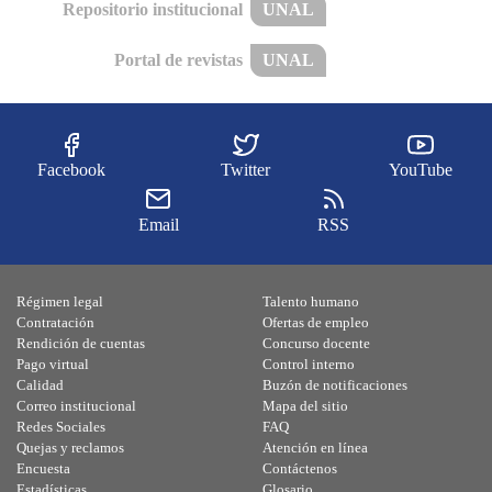
Repositorio institucional
UNAL
Portal de revistas
UNAL
Facebook
Twitter
YouTube
Email
RSS
Régimen legal
Talento humano
Contratación
Ofertas de empleo
Rendición de cuentas
Concurso docente
Pago virtual
Control interno
Calidad
Buzón de notificaciones
Correo institucional
Mapa del sitio
Redes Sociales
FAQ
Quejas y reclamos
Atención en línea
Encuesta
Contáctenos
Estadísticas
Glosario