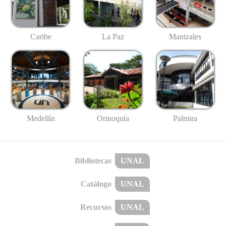
Caribe
La Paz
Manizales
Medellín
Palmira
Orinoquía
Bibliotecas
UNAL
Catálogo
UNAL
Recursos
UNAL