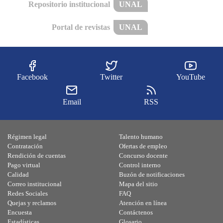
Repositorio institucional
UNAL
Portal de revistas
UNAL
Facebook
Twitter
YouTube
Email
RSS
Régimen legal
Talento humano
Contratación
Ofertas de empleo
Rendición de cuentas
Concurso docente
Pago virtual
Control interno
Calidad
Buzón de notificaciones
Correo institucional
Mapa del sitio
Redes Sociales
FAQ
Quejas y reclamos
Atención en línea
Encuesta
Contáctenos
Estadísticas
Glosario