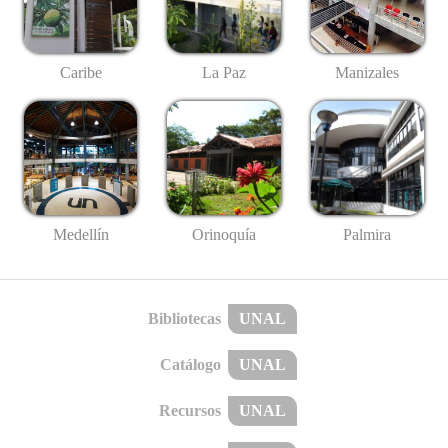
Caribe
La Paz
Manizales
Medellín
Palmira
Orinoquía
Bibliotecas
UNAL
Catálogo
UNAL
Recursos
UNAL