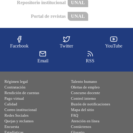
Repositorio institucional
UNAL
Portal de revistas
UNAL
Facebook
Twitter
YouTube
Email
RSS
Régimen legal
Talento humano
Contratación
Ofertas de empleo
Rendición de cuentas
Concurso docente
Pago virtual
Control interno
Calidad
Buzón de notificaciones
Correo institucional
Mapa del sitio
Redes Sociales
FAQ
Quejas y reclamos
Atención en línea
Encuesta
Contáctenos
Estadísticas
Glosario