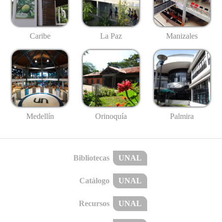
Caribe
La Paz
Manizales
Medellín
Palmira
Orinoquía
Bibliotecas
UNAL
Catálogo
UNAL
Recursos
UNAL