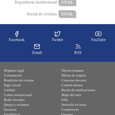
Repositorio institucional
UNAL
Portal de revistas
UNAL
Facebook
Twitter
YouTube
Email
RSS
Régimen legal
Talento humano
Contratación
Ofertas de empleo
Rendición de cuentas
Concurso docente
Pago virtual
Control interno
Calidad
Buzón de notificaciones
Correo institucional
Mapa del sitio
Redes Sociales
FAQ
Quejas y reclamos
Atención en línea
Encuesta
Contáctenos
Estadísticas
Glosario