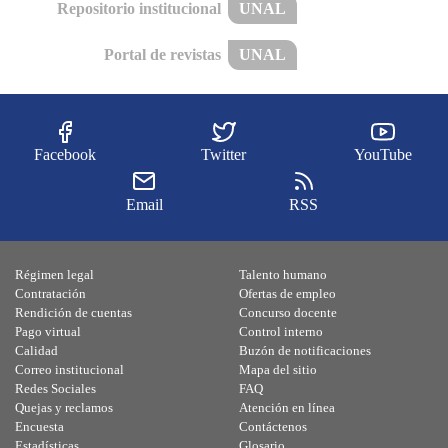
Repositorio institucional
UNAL
Portal de revistas
UNAL
Facebook
Twitter
YouTube
Email
RSS
Régimen legal
Talento humano
Contratación
Ofertas de empleo
Rendición de cuentas
Concurso docente
Pago virtual
Control interno
Calidad
Buzón de notificaciones
Correo institucional
Mapa del sitio
Redes Sociales
FAQ
Quejas y reclamos
Atención en línea
Encuesta
Contáctenos
Estadísticas
Glosario