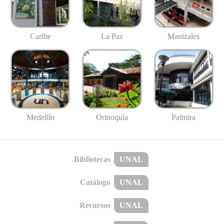
Caribe
La Paz
Manizales
Medellín
Palmira
Orinoquía
Bibliotecas
UNAL
Catálogo
UNAL
Recursos
UNAL