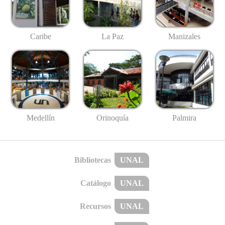
Caribe
La Paz
Manizales
Medellín
Palmira
Orinoquía
Bibliotecas
UNAL
Catálogo
UNAL
Recursos
UNAL