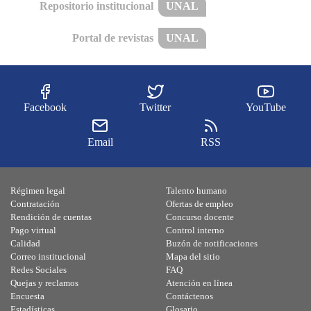
Repositorio institucional
UNAL
Portal de revistas
UNAL
Facebook
Twitter
YouTube
Email
RSS
Régimen legal
Talento humano
Contratación
Ofertas de empleo
Rendición de cuentas
Concurso docente
Pago virtual
Control interno
Calidad
Buzón de notificaciones
Correo institucional
Mapa del sitio
Redes Sociales
FAQ
Quejas y reclamos
Atención en línea
Encuesta
Contáctenos
Estadísticas
Glosario