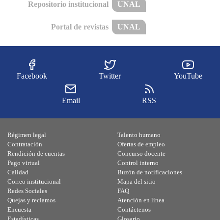
Repositorio institucional
UNAL
Portal de revistas
UNAL
Facebook
Twitter
YouTube
Email
RSS
Régimen legal
Talento humano
Contratación
Ofertas de empleo
Rendición de cuentas
Concurso docente
Pago virtual
Control interno
Calidad
Buzón de notificaciones
Correo institucional
Mapa del sitio
Redes Sociales
FAQ
Quejas y reclamos
Atención en línea
Encuesta
Contáctenos
Estadísticas
Glosario