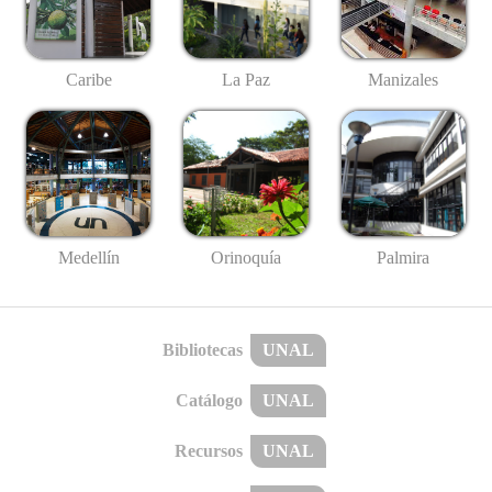
Caribe
La Paz
Manizales
Medellín
Palmira
Orinoquía
Bibliotecas
UNAL
Catálogo
UNAL
Recursos
UNAL