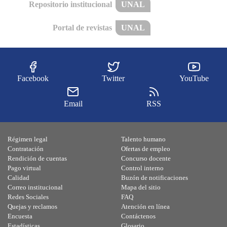
Repositorio institucional
UNAL
Portal de revistas
UNAL
Facebook
Twitter
YouTube
Email
RSS
Régimen legal
Talento humano
Contratación
Ofertas de empleo
Rendición de cuentas
Concurso docente
Pago virtual
Control interno
Calidad
Buzón de notificaciones
Correo institucional
Mapa del sitio
Redes Sociales
FAQ
Quejas y reclamos
Atención en línea
Encuesta
Contáctenos
Estadísticas
Glosario