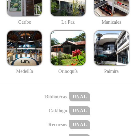
Caribe
La Paz
Manizales
Medellín
Palmira
Orinoquía
Bibliotecas
UNAL
Catálogo
UNAL
Recursos
UNAL