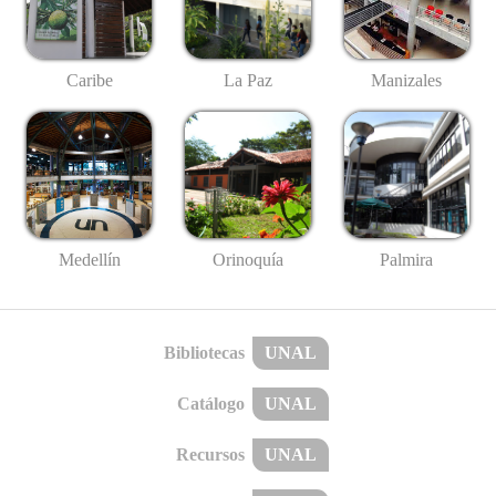
Caribe
La Paz
Manizales
Medellín
Palmira
Orinoquía
Bibliotecas
UNAL
Catálogo
UNAL
Recursos
UNAL