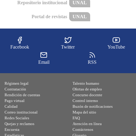
Repositorio institucional
UNAL
Portal de revistas
UNAL
Facebook
Twitter
YouTube
Email
RSS
Régimen legal
Talento humano
Contratación
Ofertas de empleo
Rendición de cuentas
Concurso docente
Pago virtual
Control interno
Calidad
Buzón de notificaciones
Correo institucional
Mapa del sitio
Redes Sociales
FAQ
Quejas y reclamos
Atención en línea
Encuesta
Contáctenos
Estadísticas
Glosario