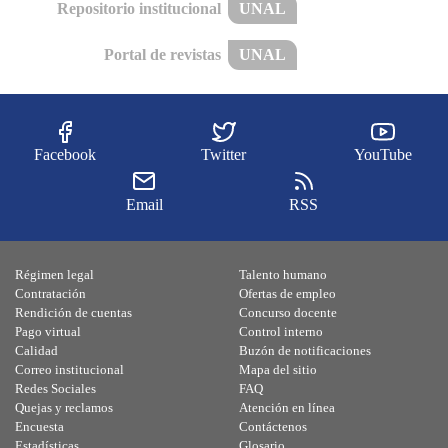
Repositorio institucional
UNAL
Portal de revistas
UNAL
Facebook
Twitter
YouTube
Email
RSS
Régimen legal
Talento humano
Contratación
Ofertas de empleo
Rendición de cuentas
Concurso docente
Pago virtual
Control interno
Calidad
Buzón de notificaciones
Correo institucional
Mapa del sitio
Redes Sociales
FAQ
Quejas y reclamos
Atención en línea
Encuesta
Contáctenos
Estadísticas
Glosario