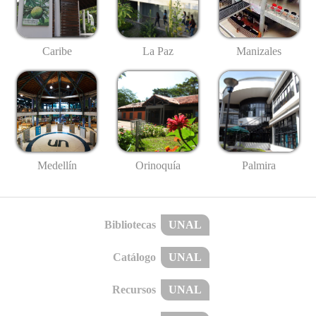
Caribe
La Paz
Manizales
Medellín
Palmira
Orinoquía
Bibliotecas
UNAL
Catálogo
UNAL
Recursos
UNAL