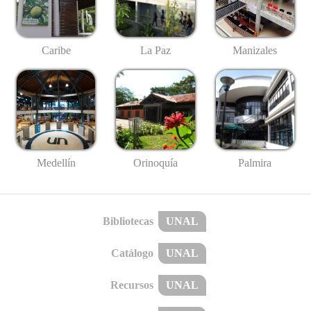
Caribe
La Paz
Manizales
Medellín
Palmira
Orinoquía
Bibliotecas
UNAL
Catálogo
UNAL
Recursos
UNAL