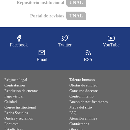
Repositorio institucional
UNAL
Portal de revistas
UNAL
Facebook
Twitter
YouTube
Email
RSS
Régimen legal
Talento humano
Contratación
Ofertas de empleo
Rendición de cuentas
Concurso docente
Pago virtual
Control interno
Calidad
Buzón de notificaciones
Correo institucional
Mapa del sitio
Redes Sociales
FAQ
Quejas y reclamos
Atención en línea
Encuesta
Contáctenos
Estadísticas
Glosario