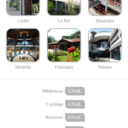
Caribe
La Paz
Manizales
Medellín
Palmira
Orinoquía
Bibliotecas
UNAL
Catálogo
UNAL
Recursos
UNAL