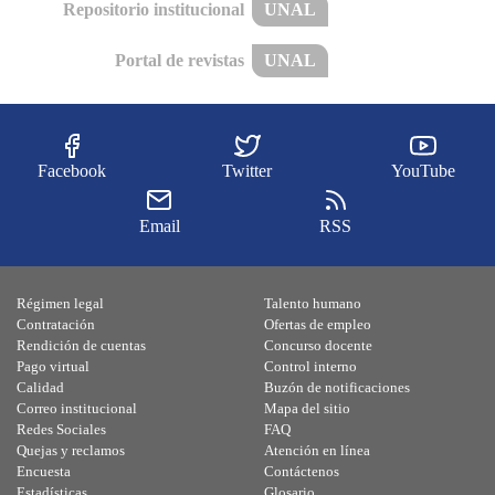
Repositorio institucional
UNAL
Portal de revistas
UNAL
Facebook
Twitter
YouTube
Email
RSS
Régimen legal
Talento humano
Contratación
Ofertas de empleo
Rendición de cuentas
Concurso docente
Pago virtual
Control interno
Calidad
Buzón de notificaciones
Correo institucional
Mapa del sitio
Redes Sociales
FAQ
Quejas y reclamos
Atención en línea
Encuesta
Contáctenos
Estadísticas
Glosario