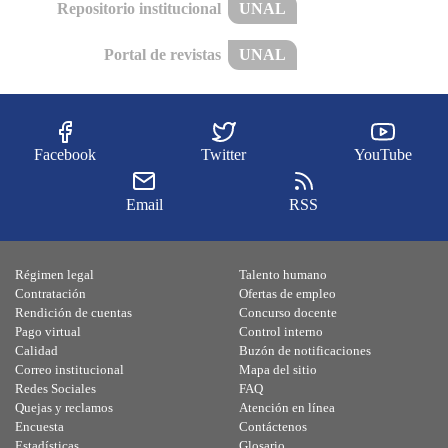
Repositorio institucional
UNAL
Portal de revistas
UNAL
Facebook
Twitter
YouTube
Email
RSS
Régimen legal
Talento humano
Contratación
Ofertas de empleo
Rendición de cuentas
Concurso docente
Pago virtual
Control interno
Calidad
Buzón de notificaciones
Correo institucional
Mapa del sitio
Redes Sociales
FAQ
Quejas y reclamos
Atención en línea
Encuesta
Contáctenos
Estadísticas
Glosario