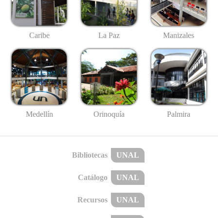
Caribe
La Paz
Manizales
Medellín
Palmira
Orinoquía
Bibliotecas
UNAL
Catálogo
UNAL
Recursos
UNAL